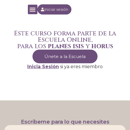
Iniciar sesión
Yoga Orion Experience
Escuela Online
Este curso forma parte de la
Escuela Online,
para los
planes isis
y
horus
Únete a la Escuela
Inicia Sesión
si ya eres miembro
Escríbeme para lo que necesites