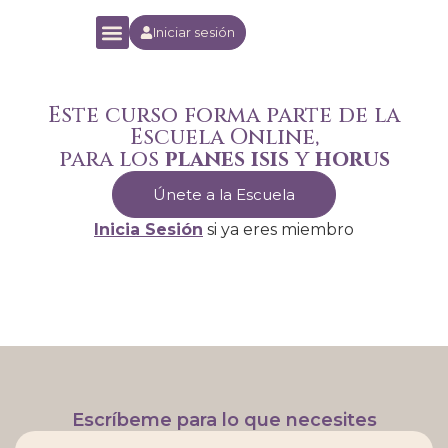
Iniciar sesión
Yoga Orion Experience
Escuela Online
Este curso forma parte de la
Escuela Online,
para los
planes isis
y
horus
Únete a la Escuela
Inicia Sesión
si ya eres miembro
Escríbeme para lo que necesites