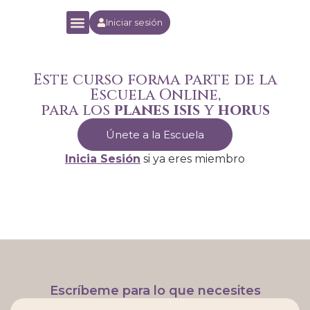
Iniciar sesión
Yoga Orion Experience
Escuela Online
Este curso forma parte de la
Escuela Online,
para los
planes isis
y
horus
Únete a la Escuela
Inicia Sesión
si ya eres miembro
Escríbeme para lo que necesites