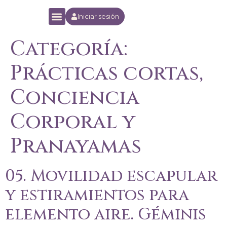
Iniciar sesión
Yoga Orion Experience
Escuela Online
Categoría:
Prácticas cortas,
Conciencia
Corporal y
Pranayamas
05. Movilidad escapular
y estiramientos para
elemento aire. Géminis