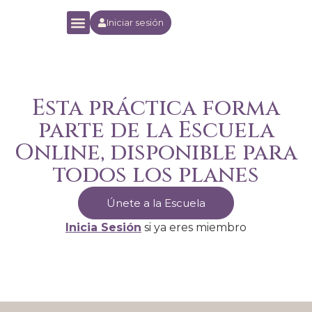
Iniciar sesión
Yoga Orion Experience
Escuela Online
Esta práctica forma
parte de la Escuela
Online, disponible para
todos los planes
Únete a la Escuela
Inicia Sesión
si ya eres miembro